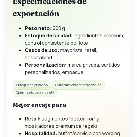
Especificaciones de
exportación
Peso neto:
900 g
Enfoque de calidad:
ingredientes premium,
control consistente por lote
Casos de uso:
mayorista, retail,
hospitalidad
Personalización:
marca privada, surtidos
personalizados, empaque
Enfoque en pistacho
Cumplimiento de exportación
Optimizado para vida útil
Mejor encaje para
Retail:
segmentos “better-for” y
mostradores premium de regalo
Hospitalidad:
buffet/servicio con wording