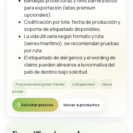
Bandejas protectoras y films barrera listos
para exportación (latas premium
opcionales).
Codificación por lote, fecha de producción y
soporte de etiquetado disponibles.
La vida útil varía según formato y ruta
(aéreo/marítimo); se recomiendan pruebas
por ruta.
El etiquetado de alérgenos y el wording de
claims pueden alinearse a la normativa del
país de destino bajo solicitud.
Posicionamiento gluten-friendly
Listo para retail
Marca
privada
Solicitar precios
Volver a productos