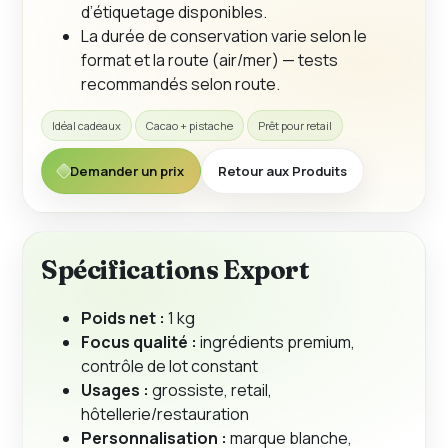
d’étiquetage disponibles.
La durée de conservation varie selon le
format et la route (air/mer) — tests
recommandés selon route.
Idéal cadeaux
Cacao + pistache
Prêt pour retail
Demander un prix
Retour aux Produits
Spécifications Export
Poids net :
1 kg
Focus qualité :
ingrédients premium,
contrôle de lot constant
Usages :
grossiste, retail,
hôtellerie/restauration
Personnalisation :
marque blanche,