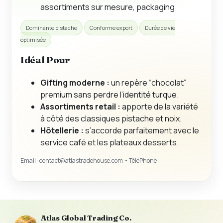
assortiments sur mesure, packaging
Dominante pistache
Conforme export
Durée de vie
optimisée
Idéal Pour
Gifting moderne :
un repère “chocolat”
premium sans perdre l’identité turque.
Assortiments retail :
apporte de la variété
à côté des classiques pistache et noix.
Hôtellerie :
s’accorde parfaitement avec le
service café et les plateaux desserts.
Email :
contact@atlastradehouse.com
• TéléPhone :
Atlas Global Trading Co.