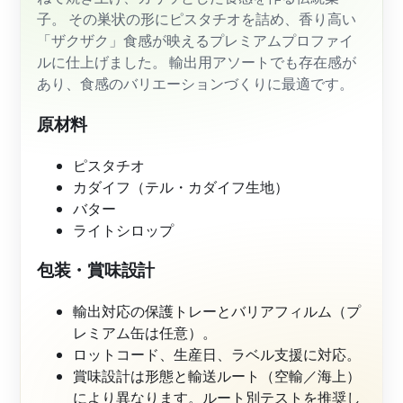
子。 その巣状の形にピスタチオを詰め、香り高い
「ザクザク」食感が映えるプレミアムプロファイ
ルに仕上げました。 輸出用アソートでも存在感が
あり、食感のバリエーションづくりに最適です。
原材料
ピスタチオ
カダイフ（テル・カダイフ生地）
バター
ライトシロップ
包装・賞味設計
輸出対応の保護トレーとバリアフィルム（プ
レミアム缶は任意）。
ロットコード、生産日、ラベル支援に対応。
賞味設計は形態と輸送ルート（空輸／海上）
により異なります。ルート別テストを推奨し