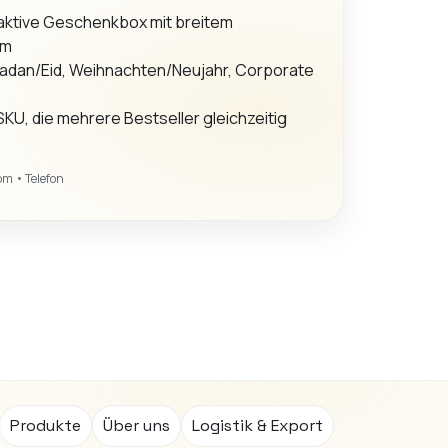
aktive Geschenkbox mit breitem
um
dan/Eid, Weihnachten/Neujahr, Corporate
SKU, die mehrere Bestseller gleichzeitig
com
• Telefon
Produkte
Über uns
Logistik & Export