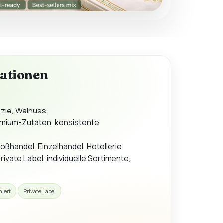
kationen
azie, Walnuss
mium-Zutaten, konsistente
oßhandel, Einzelhandel, Hotellerie
rivate Label, individuelle Sortimente,
miert
Private Label