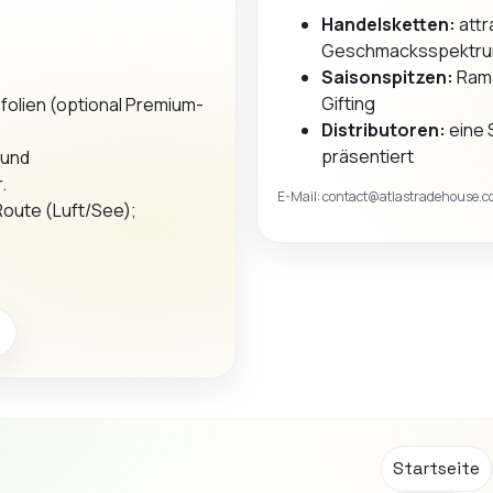
Handelsketten:
attr
Geschmacksspektr
Saisonspitzen:
Rama
Gifting
folien (optional Premium-
Distributoren:
eine 
präsentiert
 und
.
E-Mail:
contact@atlastradehouse.
 Route (Luft/See);
Startseite