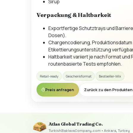
Sirup
Verpackung & Haltbarkeit
Exportfertige Schutztrays und Barriere
Dosen).
Chargencodierung, Produktionsdatum
Etikettierungsunterstützung verfügbar
Haltbarkeit variiert je nach Format und
routenbasierte Tests empfohlen.
Retail-ready
Geschenkformat
Bestseller-Mix
Preis anfragen
Zurück zu den Produkten
Atlas Global Trading Co.
TurkishBaklavaCompany.com • Ankara, Turkey