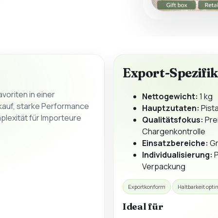
Export-Spezifi
voriten in einer
Nettogewicht:
1 kg
kauf, starke Performance
Hauptzutaten:
Pist
plexität für Importeure
Qualitätsfokus:
Pre
Chargenkontrolle
Einsatzbereiche:
Gr
Individualisierung:
P
Verpackung
Exportkonform
Haltbarkeit opti
Ideal für