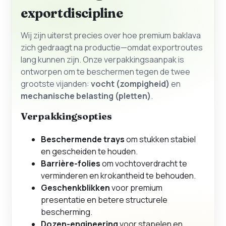
exportdiscipline
Wij zijn uiterst precies over hoe premium baklava
zich gedraagt na productie—omdat exportroutes
lang kunnen zijn. Onze verpakkingsaanpak is
ontworpen om te beschermen tegen de twee
grootste vijanden:
vocht (zompigheid)
en
mechanische belasting (pletten)
.
Verpakkingsopties
Beschermende trays
om stukken stabiel
en gescheiden te houden.
Barrière-folies
om vochtoverdracht te
verminderen en krokantheid te behouden.
Geschenkblikken
voor premium
presentatie en betere structurele
bescherming.
Dozen-engineering
voor stapelen en