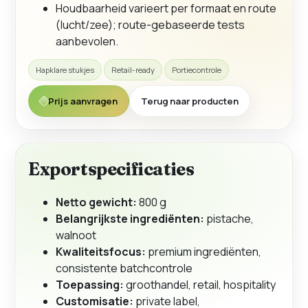
Houdbaarheid varieert per formaat en route
(lucht/zee); route-gebaseerde tests
aanbevolen.
Hapklare stukjes
Retail-ready
Portiecontrole
Prijs aanvragen
Terug naar producten
Exportspecificaties
Netto gewicht:
800 g
Belangrijkste ingrediënten:
pistache,
walnoot
Kwaliteitsfocus:
premium ingrediënten,
consistente batchcontrole
Toepassing:
groothandel, retail, hospitality
Customisatie:
private label,