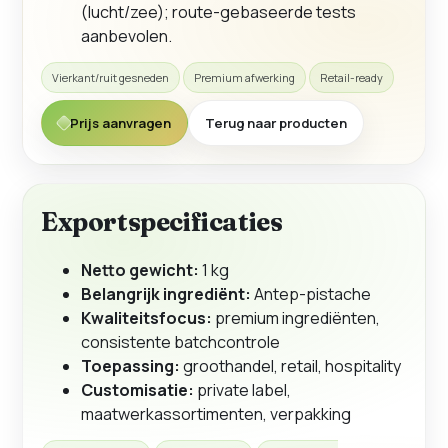
(lucht/zee); route-gebaseerde tests
aanbevolen.
Vierkant/ruit gesneden
Premium afwerking
Retail-ready
Prijs aanvragen
Terug naar producten
Exportspecificaties
Netto gewicht:
1 kg
Belangrijk ingrediënt:
Antep-pistache
Kwaliteitsfocus:
premium ingrediënten,
consistente batchcontrole
Toepassing:
groothandel, retail, hospitality
Customisatie:
private label,
maatwerkassortimenten, verpakking