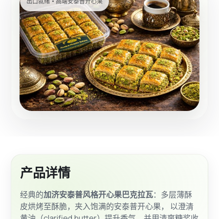
出口就绪 • 高端安泰普开心果
产品详情
经典的
加济安泰普风格开心果巴克拉瓦
：多层薄酥
皮烘烤至酥脆，夹入饱满的安泰普开心果， 以澄清
黄油（clarified butter）提升香气，并用清爽糖浆收