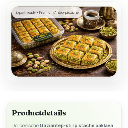
Export-ready • Premium Antep-pistache
Productdetails
De iconische
Gaziantep-stijl pistache baklava