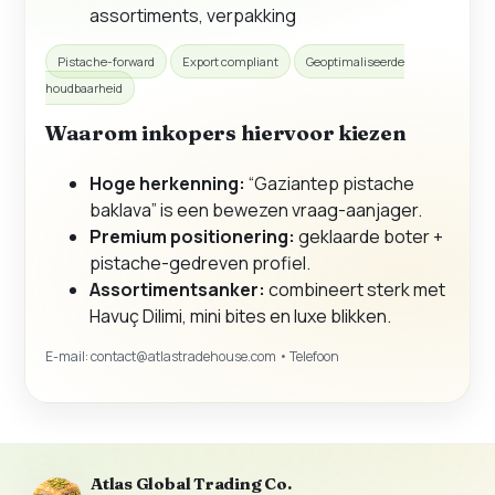
assortiments, verpakking
Pistache-forward
Export compliant
Geoptimaliseerde
houdbaarheid
Waarom inkopers hiervoor kiezen
Hoge herkenning:
“Gaziantep pistache
baklava” is een bewezen vraag-aanjager.
Premium positionering:
geklaarde boter +
pistache-gedreven profiel.
Assortimentsanker:
combineert sterk met
Havuç Dilimi, mini bites en luxe blikken.
E-mail:
contact@atlastradehouse.com
• Telefoon
Atlas Global Trading Co.