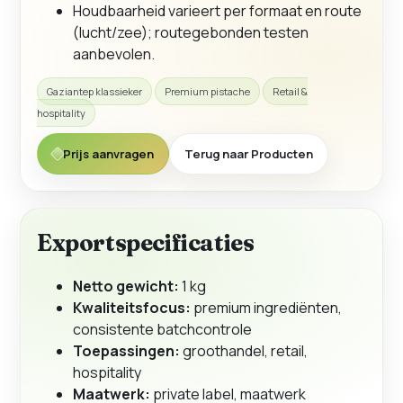
Houdbaarheid varieert per formaat en route
(lucht/zee); routegebonden testen
aanbevolen.
Gaziantep klassieker
Premium pistache
Retail &
hospitality
Prijs aanvragen
Terug naar Producten
Exportspecificaties
Netto gewicht:
1 kg
Kwaliteitsfocus:
premium ingrediënten,
consistente batchcontrole
Toepassingen:
groothandel, retail,
hospitality
Maatwerk:
private label, maatwerk