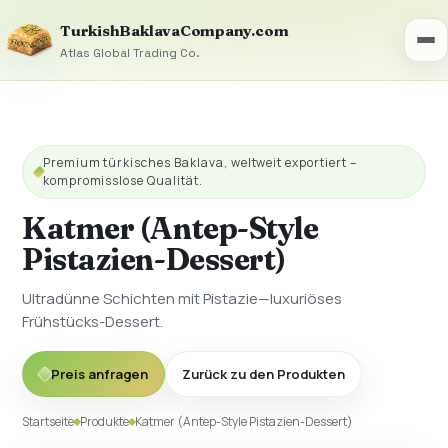
TurkishBaklavaCompany.com
Atlas Global Trading Co.
Premium türkisches Baklava, weltweit exportiert –
kompromisslose Qualität.
Katmer (Antep-Style
Pistazien-Dessert)
Ultradünne Schichten mit Pistazie—luxuriöses
Frühstücks-Dessert.
Preis anfragen
Zurück zu den Produkten
Startseite
Produkte
Katmer (Antep-Style Pistazien-Dessert)