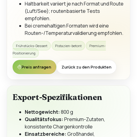
Haltbarkeit variiert je nach Format und Route
(Luft/See); routenbasierte Tests
empfohlen.
Bei cremehaltigen Formaten wird eine
Routen-/Temperaturvalidierung empfohlen.
Frühstücks-Dessert
Pistazien-betont
Premium-
Positionierung
Preis anfragen
Zurück zu den Produkten
Export-Spezifikationen
Nettogewicht:
800 g
Qualitätsfokus:
Premium-Zutaten,
konsistente Chargenkontrolle
Einsatzbereiche:
Großhandel,