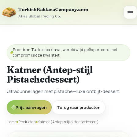
TurkishBaklavaCompany.com
Atlas Global Trading Co.
Premium Turkse baklava, wereldwijd geëxporteerd met
compromisloze kwaliteit.
Katmer (Antep-stijl
Pistachedessert)
Ultradunne lagen met pistache—luxe ontbijt-dessert.
Prijs aanvragen
Terug naar producten
Home
Producten
Katmer (Antep-stijl pistachedessert)