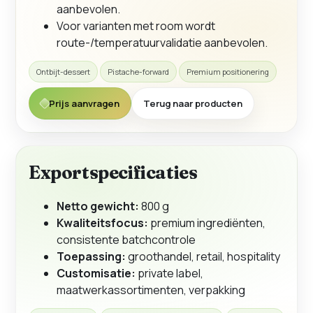
aanbevolen.
Voor varianten met room wordt
route-/temperatuurvalidatie aanbevolen.
Ontbijt-dessert
Pistache-forward
Premium positionering
Prijs aanvragen
Terug naar producten
Exportspecificaties
Netto gewicht:
800 g
Kwaliteitsfocus:
premium ingrediënten,
consistente batchcontrole
Toepassing:
groothandel, retail, hospitality
Customisatie:
private label,
maatwerkassortimenten, verpakking