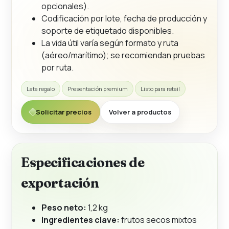
opcionales).
Codificación por lote, fecha de producción y
soporte de etiquetado disponibles.
La vida útil varía según formato y ruta
(aéreo/marítimo); se recomiendan pruebas
por ruta.
Lata regalo
Presentación premium
Listo para retail
Solicitar precios
Volver a productos
Especificaciones de
exportación
Peso neto:
1,2 kg
Ingredientes clave:
frutos secos mixtos