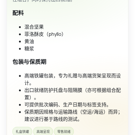
配料
混合坚果
菲洛酥皮（phyllo）
黄油
糖浆
包装与保质期
高端铁罐包装，专为礼赠与高端货架呈现而设
计。
出口就绪防护托盘与阻隔膜（亦可根据组合配
置）。
可提供批次编码、生产日期与标签支持。
保质期因规格与运输路线（空运/海运）而异；
建议进行基于路线的测试。
礼盒铁罐
高端呈现
零售就绪