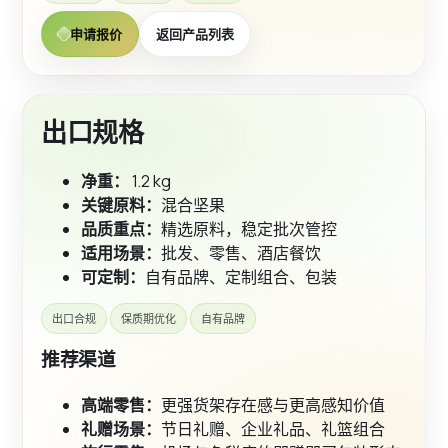
申请报价
返回产品列表
出口规格
净重：
1.2 kg
关键原料：
混合坚果
品质重点：
精选原料，稳定批次管控
适用场景：
批发、零售、酒店餐饮
可定制：
自有品牌、定制组合、包装
出口合规
保质期优化
自有品牌
推荐渠道
高端零售：
更强货架存在感与更高感知价值
礼赠场景：
节日礼赠、企业礼品、礼篮组合