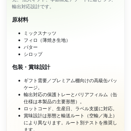
輸出対応設計です。
原材料
ミックスナッツ
フィロ（薄焼き生地）
バター
シロップ
包装・賞味設計
ギフト需要／プレミアム棚向けの高級缶パッ
ケージ。
輸出対応の保護トレーとバリアフィルム（缶
仕様は本製品の主要形態）。
ロットコード、生産日、ラベル支援に対応。
賞味設計は形態と輸送ルート（空輸／海上）
により異なります。ルート別テストを推奨し
ます。